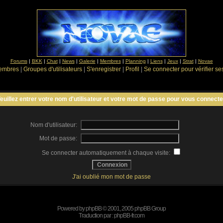
Forums
|
BKK
|
Chat
|
News
|
Galerie
|
Membres
|
Planning
|
Liens
|
Jeux
|
Strat
|
Novae
Membres
|
Groupes d'utilisateurs
|
S'enregistrer
|
Profil
|
Se connecter pour vérifier s
euillez entrer votre nom d'utilisateur et votre mot de passe pour vous connecte
Nom d'utilisateur:
Mot de passe:
Se connecter automatiquement à chaque visite:
J'ai oublié mon mot de passe
Powered by
phpBB
© 2001, 2005 phpBB Group
Traduction par :
phpBB-fr.com