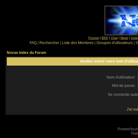
Forums
|
BKK
|
Chat
|
News
|
Gale
FAQ
|
Rechercher
|
Liste des Membres
|
Groupes d'utilisateurs
|
S
Novae Index du Forum
Veuillez entrer votre nom d'utili
Nom d'utilisateur:
Mot de passe:
Se connecter aut
J'ai o
Powered by
p
Tradu