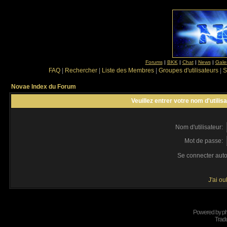
Forums
|
BKK
|
Chat
|
News
|
Gale
FAQ
|
Rechercher
|
Liste des Membres
|
Groupes d'utilisateurs
|
S
Novae Index du Forum
Veuillez entrer votre nom d'utili
Nom d'utilisateur:
Mot de passe:
Se connecter aut
J'ai o
Powered by
p
Tradu