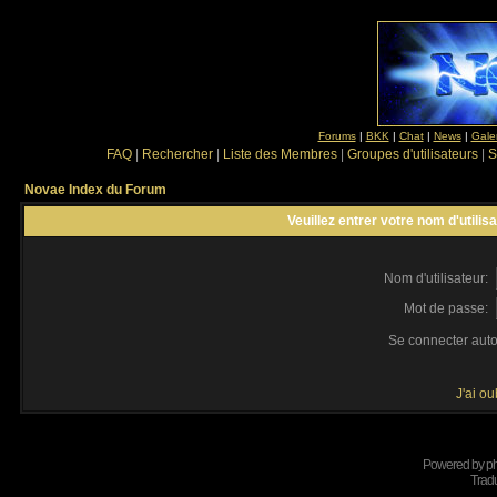
Forums
|
BKK
|
Chat
|
News
|
Gale
FAQ
|
Rechercher
|
Liste des Membres
|
Groupes d'utilisateurs
|
S
Novae Index du Forum
Veuillez entrer votre nom d'utili
Nom d'utilisateur:
Mot de passe:
Se connecter aut
J'ai o
Powered by
p
Tradu