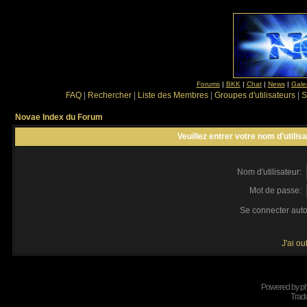
Forums
|
BKK
|
Chat
|
News
|
Gale
FAQ
|
Rechercher
|
Liste des Membres
|
Groupes d'utilisateurs
|
S
Novae Index du Forum
Veuillez entrer votre nom d'utili
Nom d'utilisateur:
Mot de passe:
Se connecter aut
J'ai o
Powered by
p
Tradu