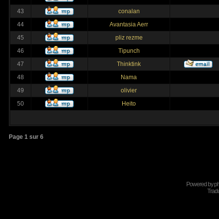
43
conalan
44
Avantasia Aerr
45
pliz rezme
46
Tipunch
47
Thinktink
48
Nama
49
olivier
50
Heito
Page
1
sur
6
Powered by
p
Tradu