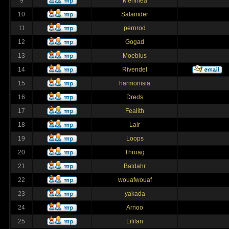
9
Merlinea
10
Salamder
11
pernrod
12
Gogad
13
Moebius
14
Rivendel
15
harmonisia
16
Dreds
17
Fealith
18
Lair
19
Loops
20
Throag
21
Baldahr
22
wouafwouaf
23
yakada
24
Arnoo
25
Lililan