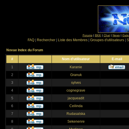
Forums
|
BKK
|
Chat
|
News
|
Gale
FAQ
|
Rechercher
|
Liste des Membres
|
Groupes d'utilisateurs
|
S
Novae Index du Forum
#
Nom d'utilisateur
E-mail
1
Karanie
2
Granuk
3
sylves
4
cognegrave
5
jacqueadit
6
Ceilinda
7
Rudasalska
8
Sekenenre