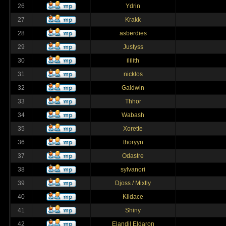
26
Ydrin
27
Krakk
28
asberdies
29
Justyss
30
ililith
31
nicklos
32
Galdwin
33
Thhor
34
Wabash
35
Xorette
36
thoryyn
37
Odastre
38
sylvanori
39
Djoss / Mixtly
40
Kildace
41
Shiny
42
Elandil Eldaron