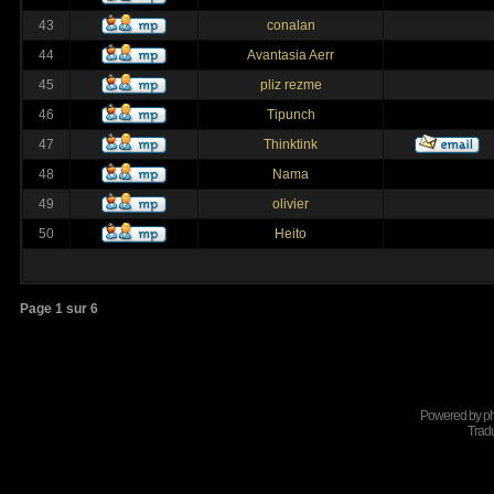
43
conalan
44
Avantasia Aerr
45
pliz rezme
46
Tipunch
47
Thinktink
48
Nama
49
olivier
50
Heito
Page
1
sur
6
Powered by
p
Tradu