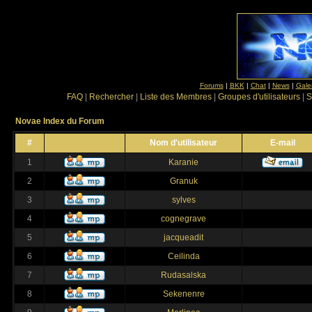
Forums
|
BKK
|
Chat
|
News
|
Gale
FAQ
|
Rechercher
|
Liste des Membres
|
Groupes d'utilisateurs
|
S
Novae Index du Forum
#
Nom d'utilisateur
E-mail
1
Karanie
2
Granuk
3
sylves
4
cognegrave
5
jacqueadit
6
Ceilinda
7
Rudasalska
8
Sekenenre