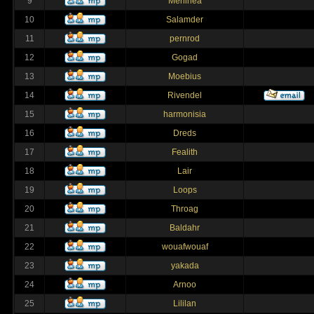
9
Merlinea
10
Salamder
11
pernrod
12
Gogad
13
Moebius
14
Rivendel
15
harmonisia
16
Dreds
17
Fealith
18
Lair
19
Loops
20
Throag
21
Baldahr
22
wouafwouaf
23
yakada
24
Arnoo
25
Lililan