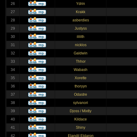
26
Ydrin
27
Krakk
28
asberdies
29
Justyss
30
ililith
31
nicklos
32
Galdwin
33
Thhor
34
Wabash
35
Xorette
36
thoryyn
37
Odastre
38
sylvanori
39
Djoss / Mixtly
40
Kildace
41
Shiny
42
Elandil Eldaron