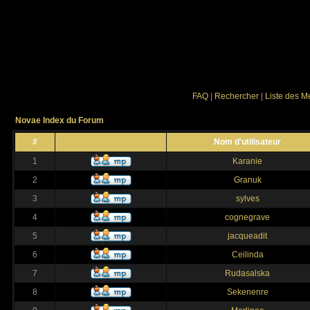
FAQ
|
Rechercher
|
Liste des 
Novae Index du Forum
#
Nom d'utilisateur
1
Karanie
2
Granuk
3
sylves
4
cognegrave
5
jacqueadit
6
Ceilinda
7
Rudasalska
8
Sekenenre