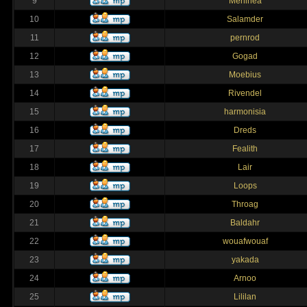
9
Merlinea
10
Salamder
11
pernrod
12
Gogad
13
Moebius
14
Rivendel
15
harmonisia
16
Dreds
17
Fealith
18
Lair
19
Loops
20
Throag
21
Baldahr
22
wouafwouaf
23
yakada
24
Arnoo
25
Lililan