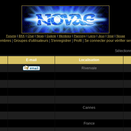
Forums
|
BKK
|
Chat
|
News
|
Galerie
|
Membres
|
Planning
|
Liens
|
Jeux
|
Strat
|
Novae
Membres
|
Groupes d'utilisateurs
|
S'enregistrer
|
Profil
|
Se connecter pour vérifier s
Sélectionn
E-mail
Localisation
Rivervale
Cannes
France