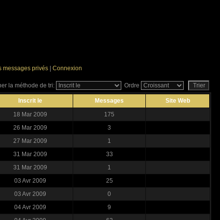
es messages privés
|
Connexion
er la méthode de tri:
Ordre
Inscrit le
Messages
Site Web
18 Mar 2009
175
26 Mar 2009
3
27 Mar 2009
1
31 Mar 2009
33
31 Mar 2009
1
03 Avr 2009
25
03 Avr 2009
0
04 Avr 2009
9