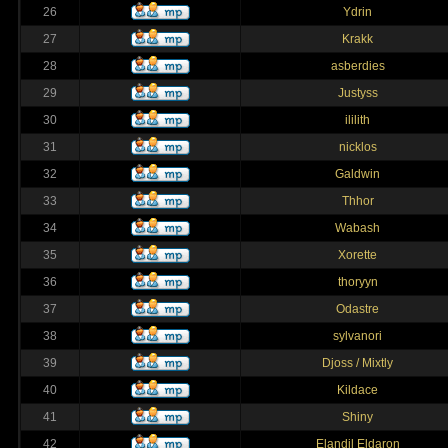
26
Ydrin
27
Krakk
28
asberdies
29
Justyss
30
ililith
31
nicklos
32
Galdwin
33
Thhor
34
Wabash
35
Xorette
36
thoryyn
37
Odastre
38
sylvanori
39
Djoss / Mixtly
40
Kildace
41
Shiny
42
Elandil Eldaron