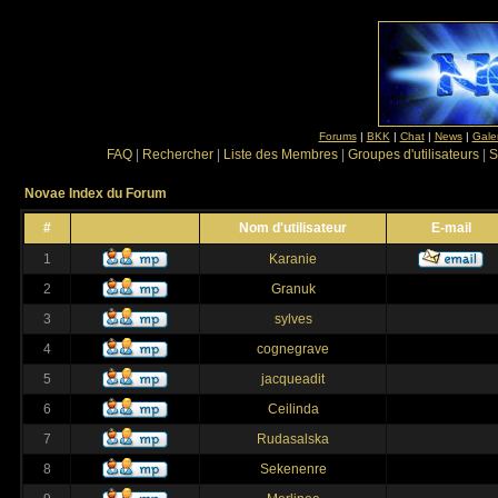
Forums
|
BKK
|
Chat
|
News
|
Gale
FAQ
|
Rechercher
|
Liste des Membres
|
Groupes d'utilisateurs
|
S
Novae Index du Forum
#
Nom d'utilisateur
E-mail
1
Karanie
2
Granuk
3
sylves
4
cognegrave
5
jacqueadit
6
Ceilinda
7
Rudasalska
8
Sekenenre