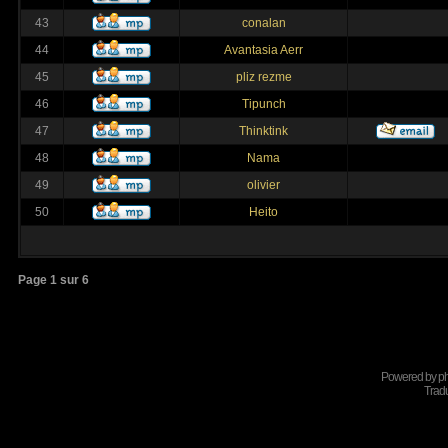
43
conalan
44
Avantasia Aerr
45
pliz rezme
46
Tipunch
47
Thinktink
48
Nama
49
olivier
50
Heito
Page
1
sur
6
Powered by
p
Tradu