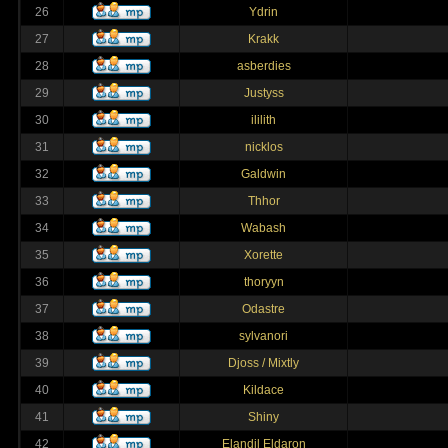
26
Ydrin
27
Krakk
28
asberdies
29
Justyss
30
ililith
31
nicklos
32
Galdwin
33
Thhor
34
Wabash
35
Xorette
36
thoryyn
37
Odastre
38
sylvanori
39
Djoss / Mixtly
40
Kildace
41
Shiny
42
Elandil Eldaron