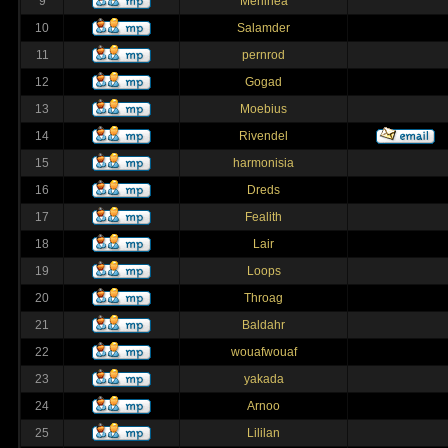
9
Merlinea
10
Salamder
11
pernrod
12
Gogad
13
Moebius
14
Rivendel
15
harmonisia
16
Dreds
17
Fealith
18
Lair
19
Loops
20
Throag
21
Baldahr
22
wouafwouaf
23
yakada
24
Arnoo
25
Lililan