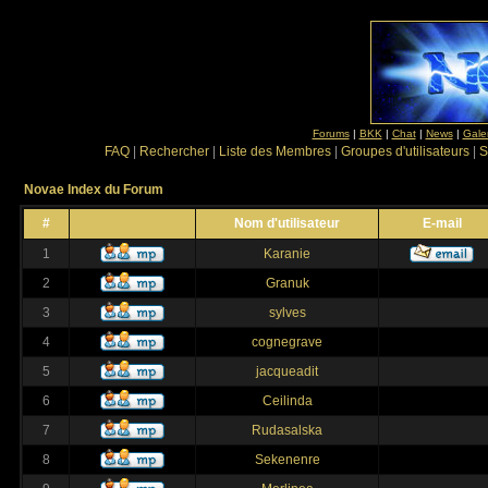
Forums
|
BKK
|
Chat
|
News
|
Gale
FAQ
|
Rechercher
|
Liste des Membres
|
Groupes d'utilisateurs
|
S
Novae Index du Forum
#
Nom d'utilisateur
E-mail
1
Karanie
2
Granuk
3
sylves
4
cognegrave
5
jacqueadit
6
Ceilinda
7
Rudasalska
8
Sekenenre