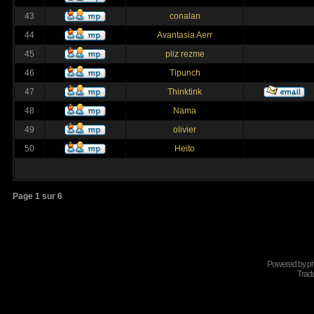
43
conalan
44
Avantasia Aerr
45
pliz rezme
46
Tipunch
47
Thinktink
48
Nama
49
olivier
50
Heito
Page
1
sur
6
Powered by
p
Tradu