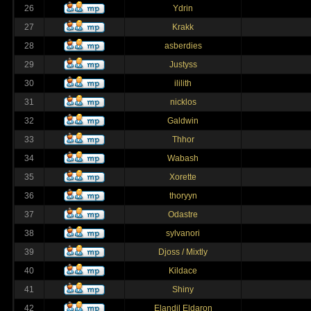
26
Ydrin
27
Krakk
28
asberdies
29
Justyss
30
ililith
31
nicklos
32
Galdwin
33
Thhor
34
Wabash
35
Xorette
36
thoryyn
37
Odastre
38
sylvanori
39
Djoss / Mixtly
40
Kildace
41
Shiny
42
Elandil Eldaron