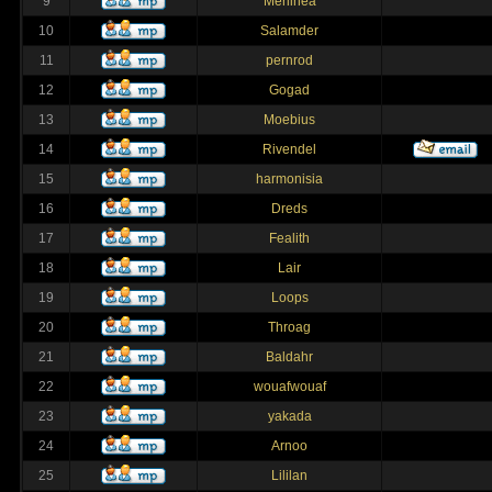
9
Merlinea
10
Salamder
11
pernrod
12
Gogad
13
Moebius
14
Rivendel
15
harmonisia
16
Dreds
17
Fealith
18
Lair
19
Loops
20
Throag
21
Baldahr
22
wouafwouaf
23
yakada
24
Arnoo
25
Lililan