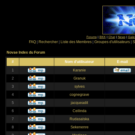
Forums
|
BKK
|
Chat
|
News
|
Gale
FAQ
|
Rechercher
|
Liste des Membres
|
Groupes d'utilisateurs
|
S
Novae Index du Forum
#
Nom d'utilisateur
E-mail
1
Karanie
2
Granuk
3
sylves
4
cognegrave
5
jacqueadit
6
Ceilinda
7
Rudasalska
8
Sekenenre