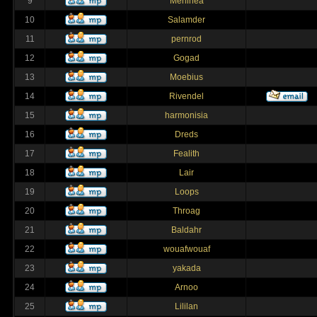
9
Merlinea
10
Salamder
11
pernrod
12
Gogad
13
Moebius
14
Rivendel
15
harmonisia
16
Dreds
17
Fealith
18
Lair
19
Loops
20
Throag
21
Baldahr
22
wouafwouaf
23
yakada
24
Arnoo
25
Lililan