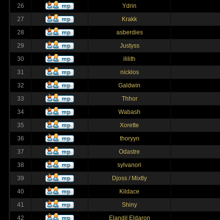
26
Ydrin
27
Krakk
28
asberdies
29
Justyss
30
ililith
31
nicklos
32
Galdwin
33
Thhor
34
Wabash
35
Xorette
36
thoryyn
37
Odastre
38
sylvanori
39
Djoss / Mixtly
40
Kildace
41
Shiny
42
Elandil Eldaron