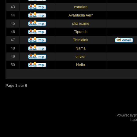
43
conalan
44
Avantasia Aerr
45
pliz rezme
46
Tipunch
47
Thinktink
48
Nama
49
olivier
50
Heito
Page
1
sur
6
Powered by
p
Tradu