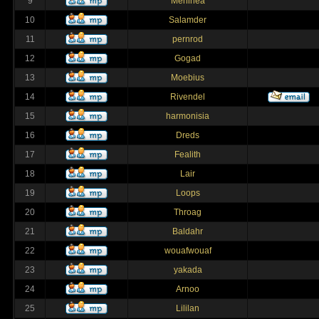
9
Merlinea
10
Salamder
11
pernrod
12
Gogad
13
Moebius
14
Rivendel
15
harmonisia
16
Dreds
17
Fealith
18
Lair
19
Loops
20
Throag
21
Baldahr
22
wouafwouaf
23
yakada
24
Arnoo
25
Lililan