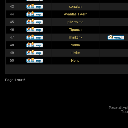
43
conalan
44
Avantasia Aerr
45
pliz rezme
46
Tipunch
47
Thinktink
48
Nama
49
olivier
50
Heito
Page
1
sur
6
Powered by
p
Tradu