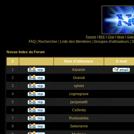
Forums
|
BKK
|
Chat
|
News
|
Gale
FAQ
|
Rechercher
|
Liste des Membres
|
Groupes d'utilisateurs
|
S
Novae Index du Forum
#
Nom d'utilisateur
E-mail
1
Karanie
2
Granuk
3
sylves
4
cognegrave
5
jacqueadit
6
Ceilinda
7
Rudasalska
8
Sekenenre