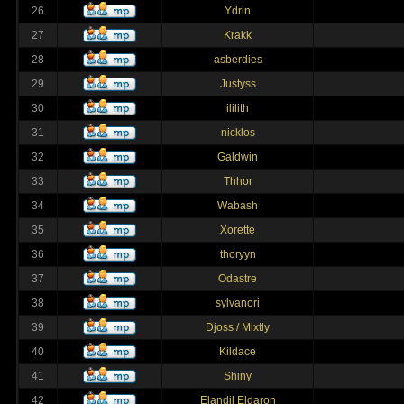
26
Ydrin
27
Krakk
28
asberdies
29
Justyss
30
ililith
31
nicklos
32
Galdwin
33
Thhor
34
Wabash
35
Xorette
36
thoryyn
37
Odastre
38
sylvanori
39
Djoss / Mixtly
40
Kildace
41
Shiny
42
Elandil Eldaron