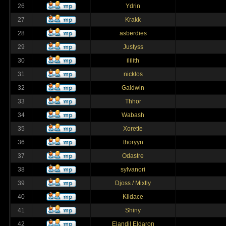
26
Ydrin
27
Krakk
28
asberdies
29
Justyss
30
ililith
31
nicklos
32
Galdwin
33
Thhor
34
Wabash
35
Xorette
36
thoryyn
37
Odastre
38
sylvanori
39
Djoss / Mixtly
40
Kildace
41
Shiny
42
Elandil Eldaron