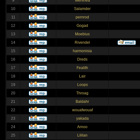
9
Merlinea
10
Salamder
11
pernrod
12
Gogad
13
Moebius
14
Rivendel
15
harmonisia
16
Dreds
17
Fealith
18
Lair
19
Loops
20
Throag
21
Baldahr
22
wouafwouaf
23
yakada
24
Arnoo
25
Lililan