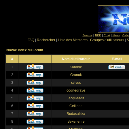
Forums
|
BKK
|
Chat
|
News
|
Gale
FAQ
|
Rechercher
|
Liste des Membres
|
Groupes d'utilisateurs
|
S
Novae Index du Forum
#
Nom d'utilisateur
E-mail
1
Karanie
2
Granuk
3
sylves
4
cognegrave
5
jacqueadit
6
Ceilinda
7
Rudasalska
8
Sekenenre