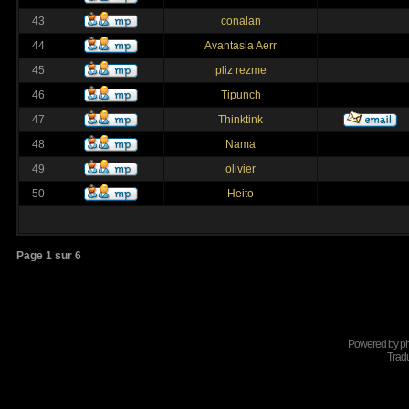
43
conalan
44
Avantasia Aerr
45
pliz rezme
46
Tipunch
47
Thinktink
48
Nama
49
olivier
50
Heito
Page
1
sur
6
Powered by
p
Tradu