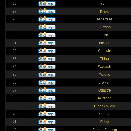
26
Ydrin
27
Krakk
28
asberdies
29
Justyss
30
ililith
31
nicklos
32
Galdwin
33
Thhor
34
Wabash
35
Xorette
36
thoryyn
37
Odastre
38
sylvanori
39
Djoss / Mixtly
40
Kildace
41
Shiny
42
Elandil Eldaron