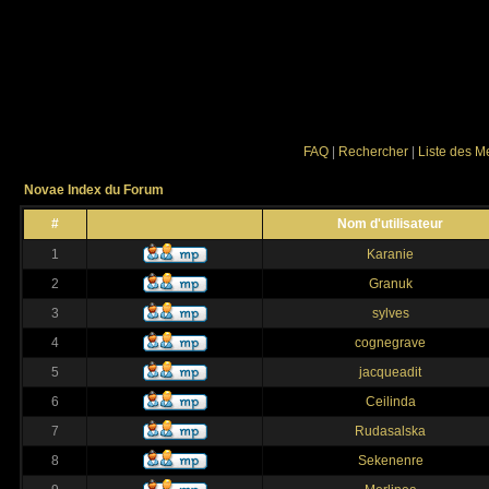
FAQ
|
Rechercher
|
Liste des 
Novae Index du Forum
#
Nom d'utilisateur
1
Karanie
2
Granuk
3
sylves
4
cognegrave
5
jacqueadit
6
Ceilinda
7
Rudasalska
8
Sekenenre