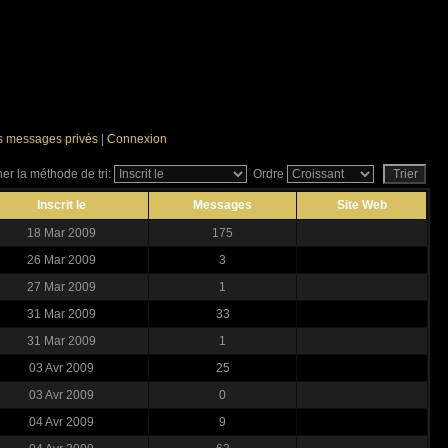
es messages privés
|
Connexion
er la méthode de tri:
Ordre
Inscrit le
Messages
Site Web
18 Mar 2009
175
26 Mar 2009
3
27 Mar 2009
1
31 Mar 2009
33
31 Mar 2009
1
03 Avr 2009
25
03 Avr 2009
0
04 Avr 2009
9