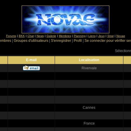
Forums
|
BKK
|
Chat
|
News
|
Galerie
|
Membres
|
Planning
|
Liens
|
Jeux
|
Strat
|
Novae
Membres
|
Groupes d'utilisateurs
|
S'enregistrer
|
Profil
|
Se connecter pour vérifier s
Sélectionn
E-mail
Localisation
Rivervale
Cannes
France