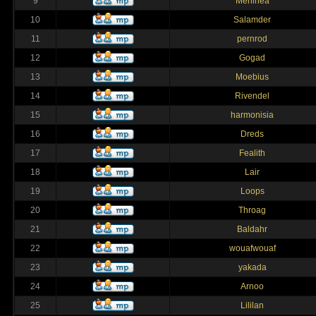
9
Merlinea
10
Salamder
11
pernrod
12
Gogad
13
Moebius
14
Rivendel
15
harmonisia
16
Dreds
17
Fealith
18
Lair
19
Loops
20
Throag
21
Baldahr
22
wouafwouaf
23
yakada
24
Arnoo
25
Lililan