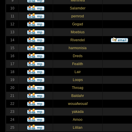
9
Merlinea
10
Salamder
11
pernrod
12
Gogad
13
Moebius
14
Rivendel
15
harmonisia
16
Dreds
17
Fealith
18
Lair
19
Loops
20
Throag
21
Baldahr
22
wouafwouaf
23
yakada
24
Arnoo
25
Lililan