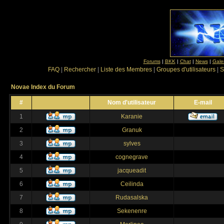
Forums
|
BKK
|
Chat
|
News
|
Gale
FAQ
|
Rechercher
|
Liste des Membres
|
Groupes d'utilisateurs
|
S
Novae Index du Forum
#
Nom d'utilisateur
E-mail
1
Karanie
2
Granuk
3
sylves
4
cognegrave
5
jacqueadit
6
Ceilinda
7
Rudasalska
8
Sekenenre