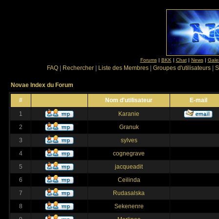
Forums
|
BKK
|
Chat
|
News
|
Gale
FAQ
|
Rechercher
|
Liste des Membres
|
Groupes d'utilisateurs
|
S
Novae Index du Forum
#
Nom d'utilisateur
E-mail
1
Karanie
2
Granuk
3
sylves
4
cognegrave
5
jacqueadit
6
Ceilinda
7
Rudasalska
8
Sekenenre