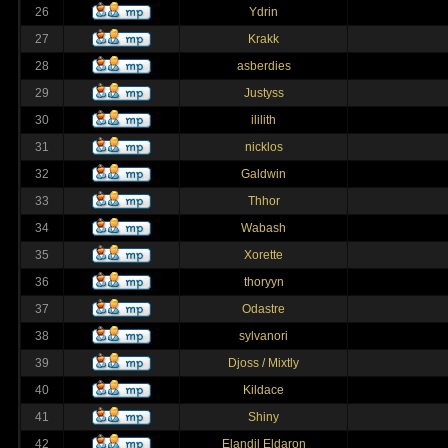
26
Ydrin
27
Krakk
28
asberdies
29
Justyss
30
ililith
31
nicklos
32
Galdwin
33
Thhor
34
Wabash
35
Xorette
36
thoryyn
37
Odastre
38
sylvanori
39
Djoss / Mixtly
40
Kildace
41
Shiny
42
Elandil Eldaron