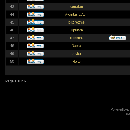
43
conalan
44
Avantasia Aerr
45
pliz rezme
46
Tipunch
47
Thinktink
48
Nama
49
olivier
50
Heito
Page
1
sur
6
Powered by
p
Tradu