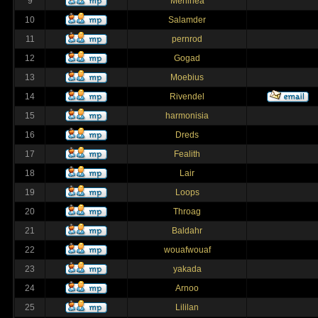
9
Merlinea
10
Salamder
11
pernrod
12
Gogad
13
Moebius
14
Rivendel
15
harmonisia
16
Dreds
17
Fealith
18
Lair
19
Loops
20
Throag
21
Baldahr
22
wouafwouaf
23
yakada
24
Arnoo
25
Lililan