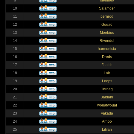
9
Merlinea
10
Salamder
11
pernrod
12
Gogad
13
Moebius
14
Rivendel
15
harmonisia
16
Dreds
17
Fealith
18
Lair
19
Loops
20
Throag
21
Baldahr
22
wouafwouaf
23
yakada
24
Arnoo
25
Lililan