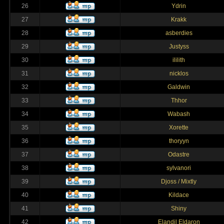
26
Ydrin
27
Krakk
28
asberdies
29
Justyss
30
ililith
31
nicklos
32
Galdwin
33
Thhor
34
Wabash
35
Xorette
36
thoryyn
37
Odastre
38
sylvanori
39
Djoss / Mixtly
40
Kildace
41
Shiny
42
Elandil Eldaron