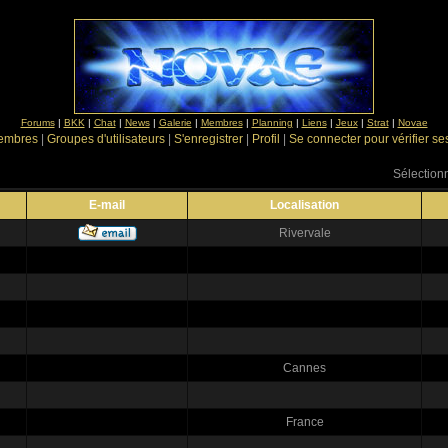
Forums
|
BKK
|
Chat
|
News
|
Galerie
|
Membres
|
Planning
|
Liens
|
Jeux
|
Strat
|
Novae
Membres
|
Groupes d'utilisateurs
|
S'enregistrer
|
Profil
|
Se connecter pour vérifier s
Sélectionn
E-mail
Localisation
Rivervale
Cannes
France