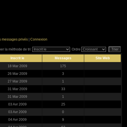
es messages privés
|
Connexion
er la méthode de tri:
Ordre
Inscrit le
Messages
Site Web
18 Mar 2009
175
26 Mar 2009
3
27 Mar 2009
1
31 Mar 2009
33
31 Mar 2009
1
03 Avr 2009
25
03 Avr 2009
0
04 Avr 2009
9