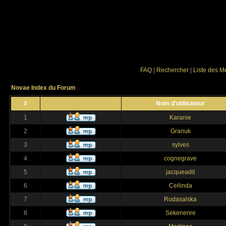
FAQ
|
Rechercher
|
Liste des 
Novae Index du Forum
#
Nom d'utilisateur
1
Karanie
2
Granuk
3
sylves
4
cognegrave
5
jacqueadit
6
Ceilinda
7
Rudasalska
8
Sekenenre