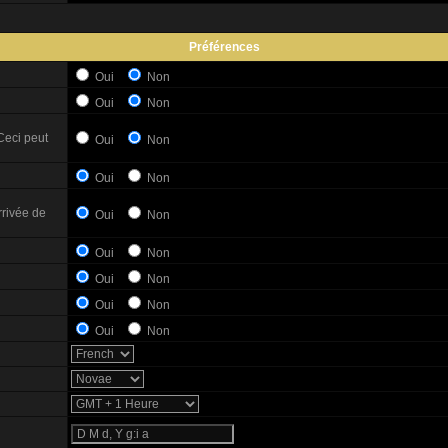
Préférences
Oui
Non
Oui
Non
Ceci peut
Oui
Non
Oui
Non
rrivée de
Oui
Non
Oui
Non
Oui
Non
Oui
Non
Oui
Non