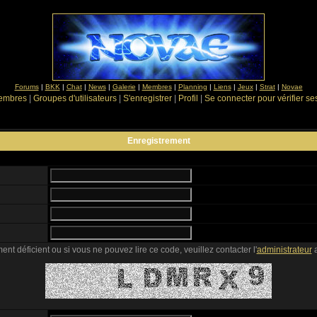
Forums
|
BKK
|
Chat
|
News
|
Galerie
|
Membres
|
Planning
|
Liens
|
Jeux
|
Strat
|
Novae
Membres
|
Groupes d'utilisateurs
|
S'enregistrer
|
Profil
|
Se connecter pour vérifier s
Enregistrement
ent déficient ou si vous ne pouvez lire ce code, veuillez contacter l'
administrateur
a