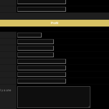
Profil
l y a une