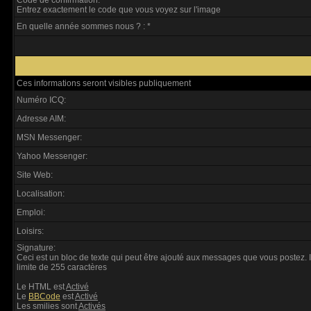
Code de confirmation: *
Entrez exactement le code que vous voyez sur l'image
En quelle année sommes nous ? : *
Ces informations seront visibles publiquement
Numéro ICQ:
Adresse AIM:
MSN Messenger:
Yahoo Messenger:
Site Web:
Localisation:
Emploi:
Loisirs:
Signature:
Ceci est un bloc de texte qui peut être ajouté aux messages que vous postez. I
limite de 255 caractères
Le HTML est
Activé
Le
BBCode
est
Activé
Les smilies sont
Activés