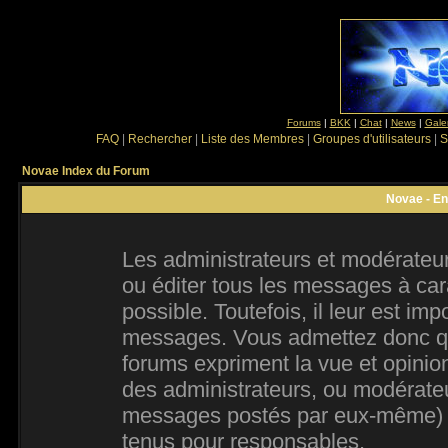
Forums
|
BKK
|
Chat
|
News
|
Gale
FAQ
|
Rechercher
|
Liste des Membres
|
Groupes d'utilisateurs
|
S
Novae Index du Forum
Novae - En
Les administrateurs et modérateur
ou éditer tous les messages à ca
possible. Toutefois, il leur est im
messages. Vous admettez donc qu
forums expriment la vue et opinion
des administrateurs, ou modérate
messages postés par eux-même) e
tenus pour responsables.