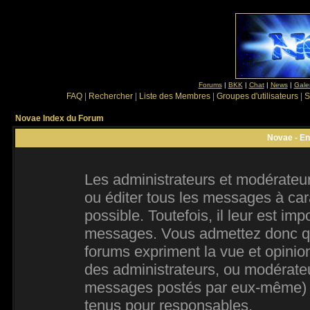
Forums
|
BKK
|
Chat
|
News
|
Gale
FAQ
|
Rechercher
|
Liste des Membres
|
Groupes d'utilisateurs
|
S
Novae Index du Forum
Novae - En
Les administrateurs et modérateur
ou éditer tous les messages à ca
possible. Toutefois, il leur est im
messages. Vous admettez donc qu
forums expriment la vue et opinion
des administrateurs, ou modérate
messages postés par eux-même) e
tenus pour responsables.