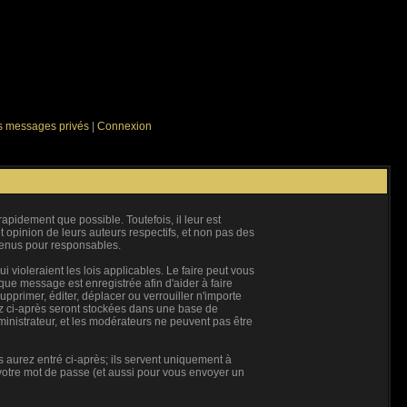
es messages privés
|
Connexion
pidement que possible. Toutefois, il leur est
opinion de leurs auteurs respectifs, et non pas des
tenus pour responsables.
violeraient les lois applicables. Le faire peut vous
ue message est enregistrée afin d'aider à faire
upprimer, éditer, déplacer ou verrouiller n'importe
rez ci-après seront stockées dans une base de
inistrateur, et les modérateurs ne peuvent pas être
 aurez entré ci-après; ils servent uniquement à
e votre mot de passe (et aussi pour vous envoyer un