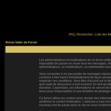
FAQ
|
Rechercher
|
Liste des 
Novae Index du Forum
Les administrateurs et modérateurs de ce forum s'effo
impossible de passer en revue tous les messages. Vou
administrateurs, ou modérateurs, ou webmestres (ex
Vous consentez à ne pas poster de messages injurieux,
conduire à être banni immédiatement de façon permanen
respecter ces conditions. Vous êtes d'accord sur le fai
quel sujet de discussion à tout moment. En tant qu'ut
données. Cependant, ces informations ne seront divul
tenus pour responsables si une tentative de piratage
Ce forum utilise les cookies pour stocker des informa
améliorer le confort d'utilisation. L'adresse e-mail e
nouveau mot de passe dans le cas où vous l'oublierie