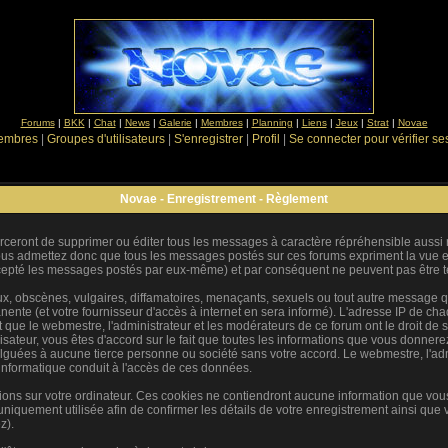
Forums
|
BKK
|
Chat
|
News
|
Galerie
|
Membres
|
Planning
|
Liens
|
Jeux
|
Strat
|
Novae
Membres
|
Groupes d'utilisateurs
|
S'enregistrer
|
Profil
|
Se connecter pour vérifier s
Novae - Enregistrement - Règlement
rceront de supprimer ou éditer tous les messages à caractère répréhensible aussi ra
s admettez donc que tous les messages postés sur ces forums expriment la vue et 
cepté les messages postés par eux-même) et par conséquent ne peuvent pas être 
 obscènes, vulgaires, diffamatoires, menaçants, sexuels ou tout autre message qui 
te (et votre fournisseur d'accès à internet en sera informé). L'adresse IP de chaq
t que le webmestre, l'administrateur et les modérateurs de ce forum ont le droit de s
ilisateur, vous êtes d'accord sur le fait que toutes les informations que vous donne
guées à aucune tierce personne ou société sans votre accord. Le webmestre, l'adm
 informatique conduit à l'accès de ces données.
tions sur votre ordinateur. Ces cookies ne contiendront aucune information que vous
st uniquement utilisée afin de confirmer les détails de votre enregistrement ainsi qu
z).