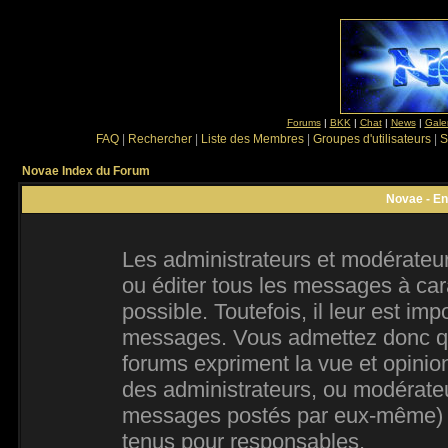
Forums
|
BKK
|
Chat
|
News
|
Gale
FAQ
|
Rechercher
|
Liste des Membres
|
Groupes d'utilisateurs
|
S
Novae Index du Forum
Novae - En
Les administrateurs et modérateur
ou éditer tous les messages à ca
possible. Toutefois, il leur est im
messages. Vous admettez donc qu
forums expriment la vue et opinion
des administrateurs, ou modérate
messages postés par eux-même) e
tenus pour responsables.