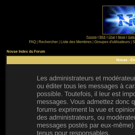
Forums
|
BKK
|
Chat
|
News
|
Gale
FAQ
|
Rechercher
|
Liste des Membres
|
Groupes d'utilisateurs
|
S
Novae Index du Forum
Novae - En
Les administrateurs et modérateur
ou éditer tous les messages à ca
possible. Toutefois, il leur est im
messages. Vous admettez donc qu
forums expriment la vue et opinion
des administrateurs, ou modérate
messages postés par eux-même) e
tenus pour responsables.