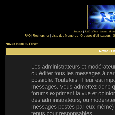
Forums
|
BKK
|
Chat
|
News
|
Gale
FAQ
|
Rechercher
|
Liste des Membres
|
Groupes d'utilisateurs
|
S
Novae Index du Forum
Novae - En
Les administrateurs et modérateur
ou éditer tous les messages à ca
possible. Toutefois, il leur est im
messages. Vous admettez donc qu
forums expriment la vue et opinion
des administrateurs, ou modérate
messages postés par eux-même) e
tenus pour responsables.