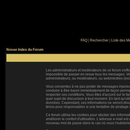
FAQ
|
Rechercher
|
Liste des 
Novae Index du Forum
Les administrateurs et modérateurs de ce forum s'effo
impossible de passer en revue tous les messages. Vou
administrateurs, ou modérateurs, ou webmestres (ex
Vous consentez à ne pas poster de messages injurieux,
conduire à être banni immédiatement de façon permanen
respecter ces conditions. Vous êtes d'accord sur le fai
quel sujet de discussion à tout moment. En tant qu'ut
données. Cependant, ces informations ne seront divul
tenus pour responsables si une tentative de piratage
Ce forum utilise les cookies pour stocker des informa
améliorer le confort d'utilisation. L'adresse e-mail e
nouveau mot de passe dans le cas où vous l'oublierie