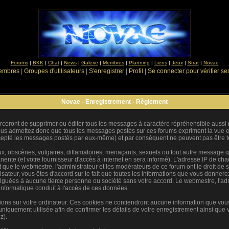
Forums
|
BKK
|
Chat
|
News
|
Galerie
|
Membres
|
Planning
|
Liens
|
Jeux
|
Strat
|
Novae
Membres
|
Groupes d'utilisateurs
|
S'enregistrer
|
Profil
|
Se connecter pour vérifier s
Novae - Enregistrement - Règlement
rceront de supprimer ou éditer tous les messages à caractère répréhensible aussi ra
s admettez donc que tous les messages postés sur ces forums expriment la vue et 
cepté les messages postés par eux-même) et par conséquent ne peuvent pas être 
 obscènes, vulgaires, diffamatoires, menaçants, sexuels ou tout autre message qui 
te (et votre fournisseur d'accès à internet en sera informé). L'adresse IP de chaq
t que le webmestre, l'administrateur et les modérateurs de ce forum ont le droit de s
ilisateur, vous êtes d'accord sur le fait que toutes les informations que vous donne
guées à aucune tierce personne ou société sans votre accord. Le webmestre, l'adm
 informatique conduit à l'accès de ces données.
tions sur votre ordinateur. Ces cookies ne contiendront aucune information que vous
st uniquement utilisée afin de confirmer les détails de votre enregistrement ainsi qu
z).