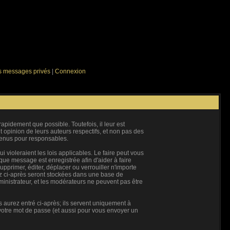
es messages privés
|
Connexion
pidement que possible. Toutefois, il leur est
opinion de leurs auteurs respectifs, et non pas des
tenus pour responsables.
violeraient les lois applicables. Le faire peut vous
ue message est enregistrée afin d'aider à faire
upprimer, éditer, déplacer ou verrouiller n'importe
rez ci-après seront stockées dans une base de
inistrateur, et les modérateurs ne peuvent pas être
 aurez entré ci-après; ils servent uniquement à
e votre mot de passe (et aussi pour vous envoyer un