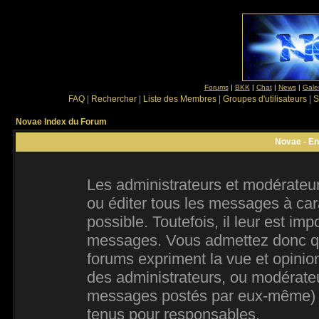
Forums
|
BKK
|
Chat
|
News
|
Gale
FAQ
|
Rechercher
|
Liste des Membres
|
Groupes d'utilisateurs
|
S
Novae Index du Forum
Novae - En
Les administrateurs et modérateur
ou éditer tous les messages à ca
possible. Toutefois, il leur est im
messages. Vous admettez donc qu
forums expriment la vue et opinion
des administrateurs, ou modérate
messages postés par eux-même) e
tenus pour responsables.