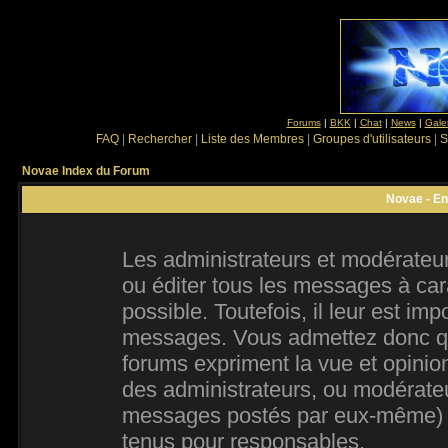
Forums
|
BKK
|
Chat
|
News
|
Gale
FAQ
|
Rechercher
|
Liste des Membres
|
Groupes d'utilisateurs
|
S
Novae Index du Forum
Novae - En
Les administrateurs et modérateur
ou éditer tous les messages à ca
possible. Toutefois, il leur est im
messages. Vous admettez donc qu
forums expriment la vue et opinion
des administrateurs, ou modérate
messages postés par eux-même) e
tenus pour responsables.