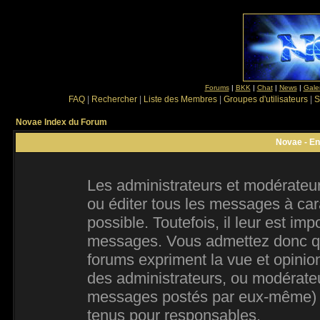
Forums
|
BKK
|
Chat
|
News
|
Gale
FAQ
|
Rechercher
|
Liste des Membres
|
Groupes d'utilisateurs
|
S
Novae Index du Forum
Novae - En
Les administrateurs et modérateur
ou éditer tous les messages à ca
possible. Toutefois, il leur est im
messages. Vous admettez donc qu
forums expriment la vue et opinion
des administrateurs, ou modérate
messages postés par eux-même) e
tenus pour responsables.