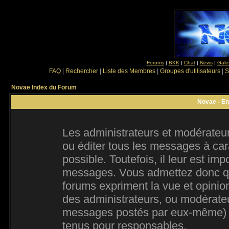
Forums
|
BKK
|
Chat
|
News
|
Gale
FAQ
|
Rechercher
|
Liste des Membres
|
Groupes d'utilisateurs
|
S
Novae Index du Forum
Novae - En
Les administrateurs et modérateur
ou éditer tous les messages à ca
possible. Toutefois, il leur est im
messages. Vous admettez donc qu
forums expriment la vue et opinion
des administrateurs, ou modérate
messages postés par eux-même) e
tenus pour responsables.