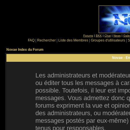
Forums
|
BKK
|
Chat
|
News
|
Gale
FAQ
|
Rechercher
|
Liste des Membres
|
Groupes d'utilisateurs
|
S
Novae Index du Forum
Novae - En
Les administrateurs et modérateur
ou éditer tous les messages à ca
possible. Toutefois, il leur est im
messages. Vous admettez donc qu
forums expriment la vue et opinion
des administrateurs, ou modérate
messages postés par eux-même) e
tenus pour responsables.