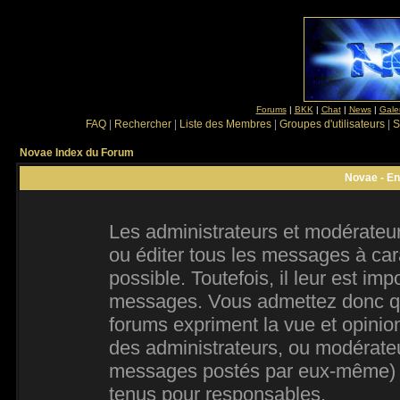
Forums
|
BKK
|
Chat
|
News
|
Gale
FAQ
|
Rechercher
|
Liste des Membres
|
Groupes d'utilisateurs
|
S
Novae Index du Forum
Novae - En
Les administrateurs et modérateur
ou éditer tous les messages à ca
possible. Toutefois, il leur est im
messages. Vous admettez donc qu
forums expriment la vue et opinion
des administrateurs, ou modérate
messages postés par eux-même) e
tenus pour responsables.