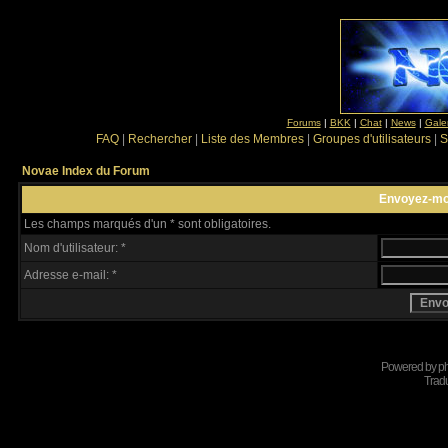
Forums
|
BKK
|
Chat
|
News
|
Gale
FAQ
|
Rechercher
|
Liste des Membres
|
Groupes d'utilisateurs
|
S
Novae Index du Forum
Envoyez-mo
Les champs marqués d'un * sont obligatoires.
Nom d'utilisateur: *
Adresse e-mail: *
Powered by
p
Tradu