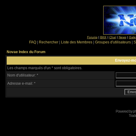
Forums
|
BKK
|
Chat
|
News
|
Gale
FAQ
|
Rechercher
|
Liste des Membres
|
Groupes d'utilisateurs
|
S
Novae Index du Forum
Envoyez-mo
Les champs marqués d'un * sont obligatoires.
Nom d'utilisateur: *
Adresse e-mail: *
Powered by
p
Tradu