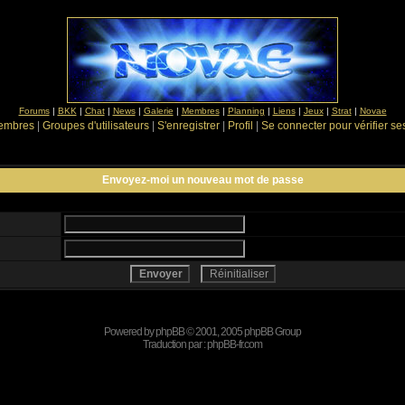
Forums
|
BKK
|
Chat
|
News
|
Galerie
|
Membres
|
Planning
|
Liens
|
Jeux
|
Strat
|
Novae
Membres
|
Groupes d'utilisateurs
|
S'enregistrer
|
Profil
|
Se connecter pour vérifier s
Envoyez-moi un nouveau mot de passe
Powered by
phpBB
© 2001, 2005 phpBB Group
Traduction par :
phpBB-fr.com