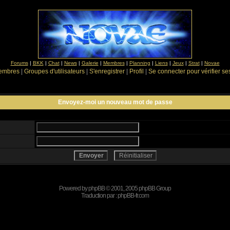
Forums
|
BKK
|
Chat
|
News
|
Galerie
|
Membres
|
Planning
|
Liens
|
Jeux
|
Strat
|
Novae
Membres
|
Groupes d'utilisateurs
|
S'enregistrer
|
Profil
|
Se connecter pour vérifier s
Envoyez-moi un nouveau mot de passe
Powered by
phpBB
© 2001, 2005 phpBB Group
Traduction par :
phpBB-fr.com