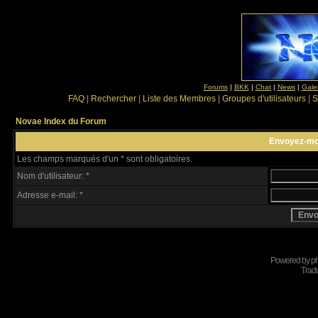
Forums
|
BKK
|
Chat
|
News
|
Gale
FAQ
|
Rechercher
|
Liste des Membres
|
Groupes d'utilisateurs
|
S
Novae Index du Forum
Envoyez-mo
Les champs marqués d'un * sont obligatoires.
Nom d'utilisateur: *
Adresse e-mail: *
Powered by
p
Tradu