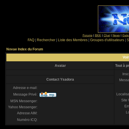
Forums
|
BKK
|
Chat
|
News
|
Gale
FAQ
|
Rechercher
|
Liste des Membres
|
Groupes d'utilisateurs
|
S
Novae Index du Forum
Voir
Avatar
Tout à 
Insc
Contact Ysadora
Mess
Adresse e-mail:
Localis
Message Privé:
Site
MSN Messenger:
Em
Yahoo Messenger:
Lo
Adresse AIM:
Numéro ICQ: