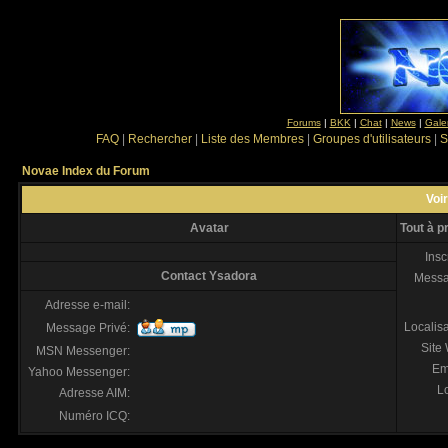
Forums
|
BKK
|
Chat
|
News
|
Gale
FAQ
|
Rechercher
|
Liste des Membres
|
Groupes d'utilisateurs
|
S
Novae Index du Forum
Voir
Avatar
Tout à 
Insc
Contact Ysadora
Mess
Adresse e-mail:
Localis
Message Privé:
Site
MSN Messenger:
Em
Yahoo Messenger:
Lo
Adresse AIM:
Numéro ICQ: