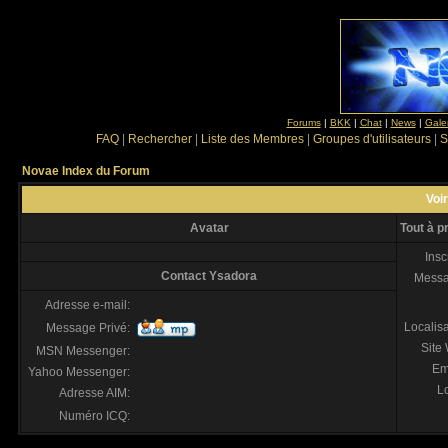
Forums
|
BKK
|
Chat
|
News
|
Gale
FAQ
|
Rechercher
|
Liste des Membres
|
Groupes d'utilisateurs
|
S
Novae Index du Forum
Voir
Avatar
Tout à 
Insc
Contact Ysadora
Mess
Adresse e-mail:
Localis
Message Privé:
Site
MSN Messenger:
Em
Yahoo Messenger:
Lo
Adresse AIM:
Numéro ICQ: