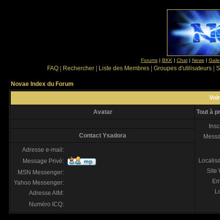
Forums
|
BKK
|
Chat
|
News
|
Gale
FAQ
|
Rechercher
|
Liste des Membres
|
Groupes d'utilisateurs
|
S
Novae Index du Forum
Voir
Avatar
Tout à 
Insc
Contact Ysadora
Mess
Adresse e-mail:
Localis
Message Privé:
Site
MSN Messenger:
Em
Yahoo Messenger:
Lo
Adresse AIM:
Numéro ICQ: