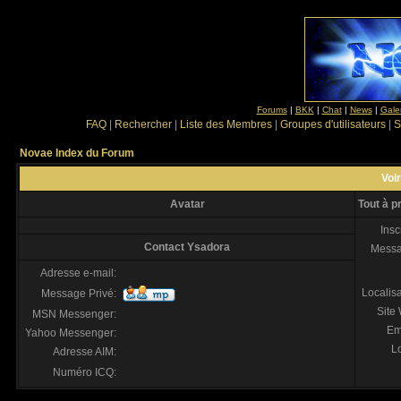
Forums
|
BKK
|
Chat
|
News
|
Gale
FAQ
|
Rechercher
|
Liste des Membres
|
Groupes d'utilisateurs
|
S
Novae Index du Forum
Voir
Avatar
Tout à 
Insc
Contact Ysadora
Mess
Adresse e-mail:
Localis
Message Privé:
Site
MSN Messenger:
Em
Yahoo Messenger:
Lo
Adresse AIM:
Numéro ICQ: