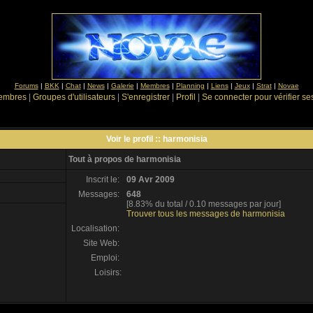
Forums
|
BKK
|
Chat
|
News
|
Galerie
|
Membres
|
Planning
|
Liens
|
Jeux
|
Strat
|
Novae
Membres
|
Groupes d'utilisateurs
|
S'enregistrer
|
Profil
|
Se connecter pour vérifier s
Voir le profil :: harmonisia
Tout à propos de harmonisia
Inscrit le:
09 Avr 2009
Messages:
648
[8.83% du total / 0.10 messages par jour]
Trouver tous les messages de harmonisia
Localisation:
Site Web:
Emploi:
Loisirs: