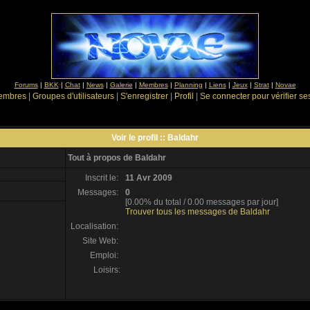
Forums
|
BKK
|
Chat
|
News
|
Galerie
|
Membres
|
Planning
|
Liens
|
Jeux
|
Strat
|
Novae
Membres
|
Groupes d'utilisateurs
|
S'enregistrer
|
Profil
|
Se connecter pour vérifier s
Voir le profil :: Baldahr
Tout à propos de Baldahr
Inscrit le:
11 Avr 2009
Messages:
0
[0.00% du total / 0.00 messages par jour]
Trouver tous les messages de Baldahr
Localisation:
Site Web:
Emploi:
Loisirs: