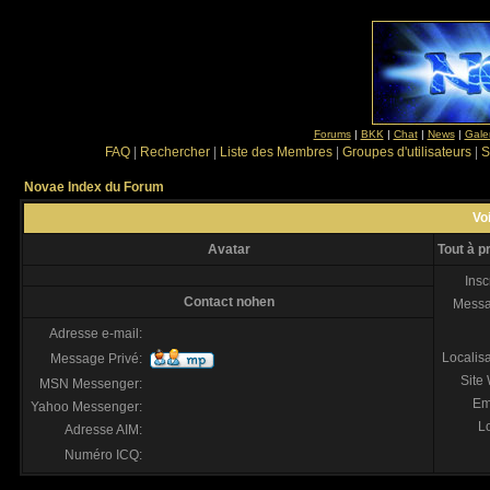
Forums
|
BKK
|
Chat
|
News
|
Gale
FAQ
|
Rechercher
|
Liste des Membres
|
Groupes d'utilisateurs
|
S
Novae Index du Forum
Voi
Avatar
Tout à p
Insc
Contact nohen
Mess
Adresse e-mail:
Localis
Message Privé:
Site
MSN Messenger:
Em
Yahoo Messenger:
Lo
Adresse AIM:
Numéro ICQ: