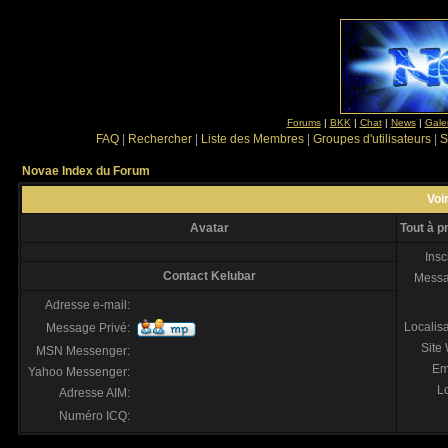
Forums
|
BKK
|
Chat
|
News
|
Gale
FAQ
|
Rechercher
|
Liste des Membres
|
Groupes d'utilisateurs
|
S
Novae Index du Forum
Voir
Avatar
Tout à p
Insc
Contact Kelubar
Mess
Adresse e-mail:
Localis
Message Privé:
Site
MSN Messenger:
Em
Yahoo Messenger:
Lo
Adresse AIM:
Numéro ICQ: