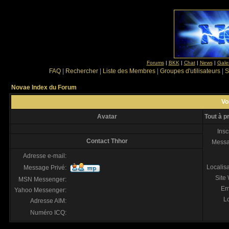
Forums
|
BKK
|
Chat
|
News
|
Gale
FAQ
|
Rechercher
|
Liste des Membres
|
Groupes d'utilisateurs
|
S
Novae Index du Forum
Voi
Avatar
Tout à p
Insc
Contact Thhor
Mess
Adresse e-mail:
Localis
Message Privé:
Site
MSN Messenger:
Em
Yahoo Messenger:
Lo
Adresse AIM:
Numéro ICQ: