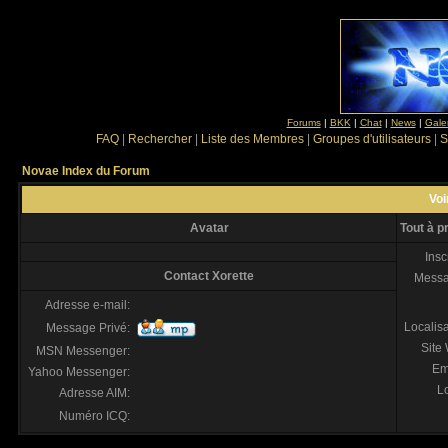
Forums
|
BKK
|
Chat
|
News
|
Gale
FAQ
|
Rechercher
|
Liste des Membres
|
Groupes d'utilisateurs
|
S
Novae Index du Forum
Voi
Avatar
Tout à p
Insc
Contact Xorette
Mess
Adresse e-mail:
Localis
Message Privé:
Site
MSN Messenger:
Em
Yahoo Messenger:
Lo
Adresse AIM:
Numéro ICQ: