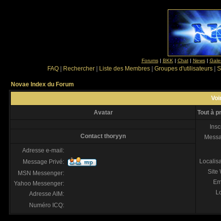
Forums
|
BKK
|
Chat
|
News
|
Gale
FAQ
|
Rechercher
|
Liste des Membres
|
Groupes d'utilisateurs
|
S
Novae Index du Forum
Voir
Avatar
Tout à p
Insc
Contact thoryyn
Mess
Adresse e-mail:
Localis
Message Privé:
Site
MSN Messenger:
Em
Yahoo Messenger:
Lo
Adresse AIM:
Numéro ICQ: