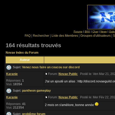
Forums
|
BKK
|
Chat
|
News
|
Gale
FAQ
|
Rechercher
|
Liste des Membres
|
Groupes d'utilisateurs
|
S
164 résultats trouvés
Novae Index du Forum
Auteur
Sujet:
Venez nous faire un coucou sur discord
Karanie
Forum:
Novae Public
Posté le: Ven Mar 21, 20
Réponses:
1
J'ai un ajouté un alias : http://discord.novaeguild.o
Vus:
18354
Sujet:
pantheon gameplay
Karanie
Forum:
Novae Public
Posté le: Mer Fév 22, 20
Réponses:
41
2 mois on s'améliore, bonne année
Vus:
212354
Sujet:
problème forum