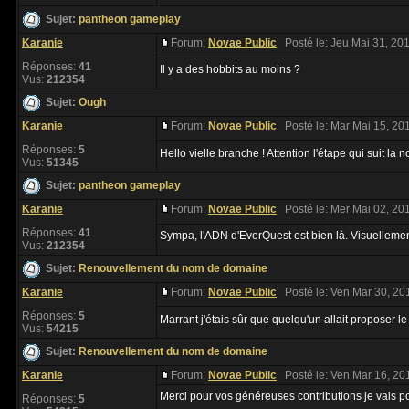
Sujet:
pantheon gameplay
Karanie
Forum:
Novae Public
Posté le: Jeu Mai 31, 20
Réponses:
41
Il y a des hobbits au moins ?
Vus:
212354
Sujet:
Ough
Karanie
Forum:
Novae Public
Posté le: Mar Mai 15, 20
Réponses:
5
Hello vielle branche ! Attention l'étape qui suit la 
Vus:
51345
Sujet:
pantheon gameplay
Karanie
Forum:
Novae Public
Posté le: Mer Mai 02, 20
Réponses:
41
Sympa, l'ADN d'EverQuest est bien là. Visuellemen
Vus:
212354
Sujet:
Renouvellement du nom de domaine
Karanie
Forum:
Novae Public
Posté le: Ven Mar 30, 20
Réponses:
5
Marrant j'étais sûr que quelqu'un allait proposer l
Vus:
54215
Sujet:
Renouvellement du nom de domaine
Karanie
Forum:
Novae Public
Posté le: Ven Mar 16, 20
Merci pour vos généreuses contributions je vais po
Réponses:
5