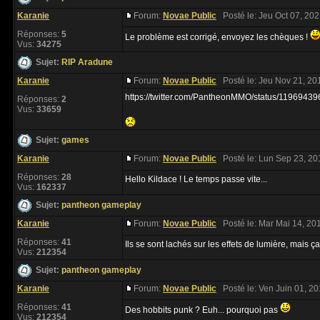
Karanie
Forum:
Novae Public
Posté le: Jeu Oct 07, 20
Réponses:
5
Le problème est corrigé, envoyez les chèques !
Vus:
34275
Sujet:
RIP Aradune
Karanie
Forum:
Novae Public
Posté le: Jeu Nov 21, 20
https://twitter.com/PantheonMMO/status/119694
Réponses:
2
Vus:
33659
Sujet:
games
Karanie
Forum:
Novae Public
Posté le: Lun Sep 23, 20
Réponses:
28
Hello Kildace ! Le temps passe vite...
Vus:
162337
Sujet:
pantheon gameplay
Karanie
Forum:
Novae Public
Posté le: Mar Mai 14, 20
Réponses:
41
Ils se sont lachés sur les effets de lumière, mais 
Vus:
212354
Sujet:
pantheon gameplay
Karanie
Forum:
Novae Public
Posté le: Ven Juin 01, 2
Réponses:
41
Des hobbits punk ? Euh... pourquoi pas
Vus:
212354