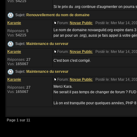
Vus:
54215
Si le prix du .org continue d'augmenter on pourra s
Sujet:
Renouvellement du nom de domaine
Karanie
Forum:
Novae Public
Posté le: Mer Mar 14, 20
Le nom de domaine novaeguild.org expire dans 3 
Réponses:
5
Vus:
54215
par an pour un .org), aussi je fais appel à votre gén
Sujet:
Maintenance du serveur
Karanie
Forum:
Novae Public
Posté le: Mer Mar 14, 20
Réponses:
27
C'est bon c'est corrigé.
Vus:
165067
Sujet:
Maintenance du serveur
Karanie
Forum:
Novae Public
Posté le: Mer Mar 14, 20
Merci Kara.
Réponses:
27
Vus:
165067
Ne serait il pas temps de changer de forum ? FUD
Là on est tranquille pour quelques années, PHP 8 n'
Page
1
sur
11