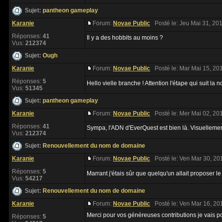
Sujet:
pantheon gameplay
Karanie
Forum:
Novae Public
Posté le: Jeu Mai 31, 20
Réponses:
41
Il y a des hobbits au moins ?
Vus:
212374
Sujet:
Ough
Karanie
Forum:
Novae Public
Posté le: Mar Mai 15, 20
Réponses:
5
Hello vielle branche ! Attention l'étape qui suit la 
Vus:
51345
Sujet:
pantheon gameplay
Karanie
Forum:
Novae Public
Posté le: Mer Mai 02, 20
Réponses:
41
Sympa, l'ADN d'EverQuest est bien là. Visuellemen
Vus:
212374
Sujet:
Renouvellement du nom de domaine
Karanie
Forum:
Novae Public
Posté le: Ven Mar 30, 20
Réponses:
5
Marrant j'étais sûr que quelqu'un allait proposer l
Vus:
54217
Sujet:
Renouvellement du nom de domaine
Karanie
Forum:
Novae Public
Posté le: Ven Mar 16, 20
Merci pour vos généreuses contributions je vais po
Réponses:
5