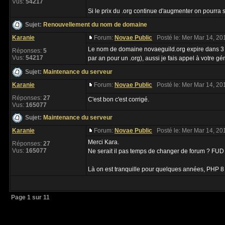
Vus:
54217
Si le prix du .org continue d'augmenter on pourra s
Sujet:
Renouvellement du nom de domaine
Karanie
Forum:
Novae Public
Posté le: Mer Mar 14, 20
Le nom de domaine novaeguild.org expire dans 3 
Réponses:
5
Vus:
54217
par an pour un .org), aussi je fais appel à votre gén
Sujet:
Maintenance du serveur
Karanie
Forum:
Novae Public
Posté le: Mer Mar 14, 20
Réponses:
27
C'est bon c'est corrigé.
Vus:
165077
Sujet:
Maintenance du serveur
Karanie
Forum:
Novae Public
Posté le: Mer Mar 14, 20
Merci Kara.
Réponses:
27
Vus:
165077
Ne serait il pas temps de changer de forum ? FUD
Là on est tranquille pour quelques années, PHP 8 n'
Page
1
sur
11