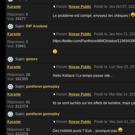
Karanie
Forum:
Novae Public
Posté le: Jeu Oct 07, 20
Réponses:
5
Le problème est corrigé, envoyez les chèques !
Vus:
34277
Sujet:
RIP Aradune
Karanie
Forum:
Novae Public
Posté le: Jeu Nov 21, 20
https://twitter.com/PantheonMMO/status/119694
Réponses:
2
Vus:
33661
Sujet:
games
Karanie
Forum:
Novae Public
Posté le: Lun Sep 23, 20
Réponses:
28
Hello Kildace ! Le temps passe vite...
Vus:
162355
Sujet:
pantheon gameplay
Karanie
Forum:
Novae Public
Posté le: Mar Mai 14, 20
Réponses:
41
Ils se sont lachés sur les effets de lumière, mais 
Vus:
212374
Sujet:
pantheon gameplay
Karanie
Forum:
Novae Public
Posté le: Ven Juin 01, 2
Réponses:
41
Des hobbits punk ? Euh... pourquoi pas
Vus:
212374