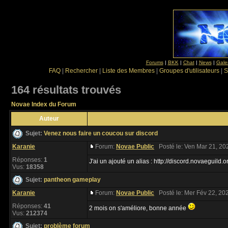
Forums
|
BKK
|
Chat
|
News
|
Gale
FAQ
|
Rechercher
|
Liste des Membres
|
Groupes d'utilisateurs
|
S
164 résultats trouvés
Novae Index du Forum
Auteur
Sujet:
Venez nous faire un coucou sur discord
Karanie
Forum:
Novae Public
Posté le: Ven Mar 21, 20
Réponses:
1
J'ai un ajouté un alias : http://discord.novaeguild.o
Vus:
18358
Sujet:
pantheon gameplay
Karanie
Forum:
Novae Public
Posté le: Mer Fév 22, 20
Réponses:
41
2 mois on s'améliore, bonne année
Vus:
212374
Sujet:
problème forum